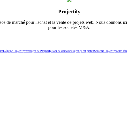
Projectify
ace de marché pour l'achat et la vente de projets web. Nous donnons ici
pour les sociétés M&A.
res
L'équipe Projectify
Avantages de Projectify
Nom de domaine
Projectify est gratuit
Soutenir Projectify
Vente sécu