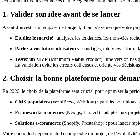
consommateurs très connectés et une réglementation claire. Voici co
1. Valider son idée avant de se lancer
Avant d’investir du temps et de l’argent, il faut s’assurer que votre pr
Étudiez le marché
: analysez les tendances, les mots-clés reche
Parlez à vos futurs utilisateurs
: sondages, interviews, formula
Testez un MVP
(Minimum Viable Product) : une version basique
La validation évite les erreurs coûteuses et oriente vos décision
2. Choisir la bonne plateforme pour déma
En 2026, le choix de la plateforme sera crucial pour optimiser la per
CMS populaires
(WordPress, Webflow) : parfaits pour blogs, si
Frameworks modernes
(Next.js, Laravel) : adaptés aux projet
Solutions e-commerce
(Shopify, Prestashop) : pour lancer rap
Votre choix doit dépendre de la complexité du projet, de l’évolutivité